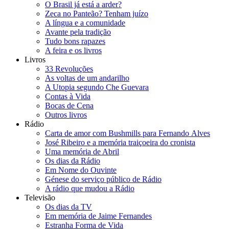
O Brasil já está a arder?
Zeca no Panteão? Tenham juízo
A língua e a comunidade
Avante pela tradição
Tudo bons rapazes
A feira e os livros
Livros
33 Revoluções
As voltas de um andarilho
A Utopia segundo Che Guevara
Contas à Vida
Bocas de Cena
Outros livros
Rádio
Carta de amor com Bushmills para Fernando Alves
José Ribeiro e a memória traiçoeira do cronista
Uma memória de Abril
Os dias da Rádio
Em Nome do Ouvinte
Génese do serviço público de Rádio
A rádio que mudou a Rádio
Televisão
Os dias da TV
Em memória de Jaime Fernandes
Estranha Forma de Vida