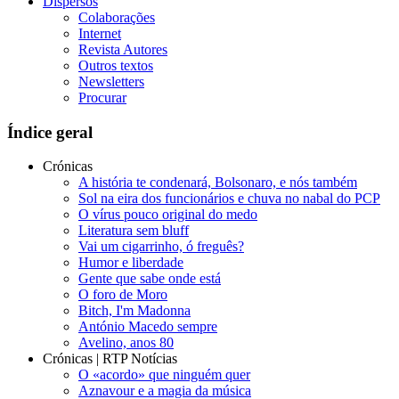
Dispersos
Colaborações
Internet
Revista Autores
Outros textos
Newsletters
Procurar
Índice geral
Crónicas
A história te condenará, Bolsonaro, e nós também
Sol na eira dos funcionários e chuva no nabal do PCP
O vírus pouco original do medo
Literatura sem bluff
Vai um cigarrinho, ó freguês?
Humor e liberdade
Gente que sabe onde está
O foro de Moro
Bitch, I'm Madonna
António Macedo sempre
Avelino, anos 80
Crónicas | RTP Notícias
O «acordo» que ninguém quer
Aznavour e a magia da música