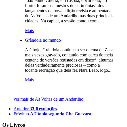
João Paulo Guerra, em Lisboa, e Rui Pato, no
Porto, foram os "mestres de cerimónias" dos
lançamentos da nova edição revista e aumentada
de As Voltas de um Andarilho nas duas principais
cidades. Na capital, a sessão contou com a...
Mais
Grândola no mundo
Até hoje, Grândola continua a ser o tema de Zeca
mais vezes gravado, contando com cerca de meia
centena de versões registadas em disco*, algumas
delas verdadeiramente preciosas – como a
tocante recriação que dela fez Nara Leão, logo...
Mais
ver mais de As Voltas de um Andarilho
Anterior
33 Revoluções
Próximo
A Utopia segundo Che Guevara
Os Livros