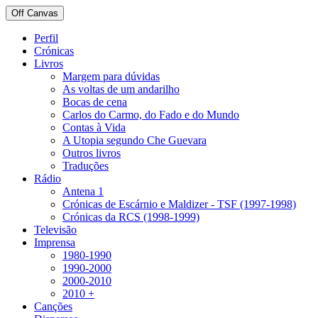
Off Canvas
Perfil
Crónicas
Livros
Margem para dúvidas
As voltas de um andarilho
Bocas de cena
Carlos do Carmo, do Fado e do Mundo
Contas à Vida
A Utopia segundo Che Guevara
Outros livros
Traduções
Rádio
Antena 1
Crónicas de Escárnio e Maldizer - TSF (1997-1998)
Crónicas da RCS (1998-1999)
Televisão
Imprensa
1980-1990
1990-2000
2000-2010
2010 +
Canções