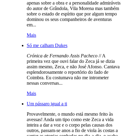
apenas sobre a obra e a personalidade admiráveis
do autor de Grândola, Vila Morena mas também
sobre o estado de espírito que por algum tempo
dominou os seus companheiros de aventuras
em...
Mais
Só me calham Dukes
Crónica de Fernando Assis Pacheco
// A
primeira vez que ouvi falar do Zeca já se dizia
assim mesmo, Zeca, e não José Afonso. Cantava
esplendorosamente o reportório do fado de
Coimbra. Eu costumava não me intrometer
nessas conversas...
Mais
Um pássaro igual a ti
Provavelmente, o mundo está mesmo feito às
avessas! Anda um tipo como este Zeca a vida
inteira a dar a voz e o corpo pelas causas dos
outros, passam-se anos a fio de viola às costas a
cantar as utopias sonhadas no dia-a-dia, e acaba...