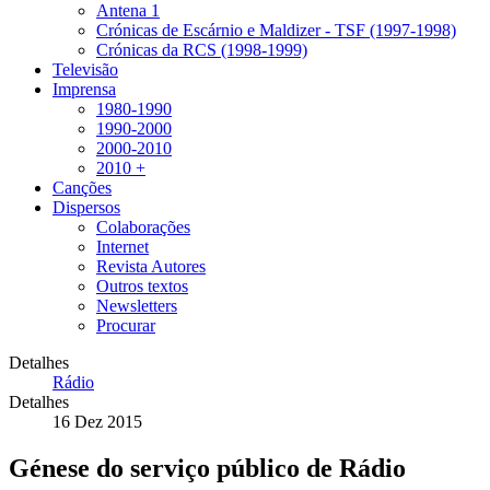
Antena 1
Crónicas de Escárnio e Maldizer - TSF (1997-1998)
Crónicas da RCS (1998-1999)
Televisão
Imprensa
1980-1990
1990-2000
2000-2010
2010 +
Canções
Dispersos
Colaborações
Internet
Revista Autores
Outros textos
Newsletters
Procurar
Detalhes
Rádio
Detalhes
16 Dez 2015
Génese do serviço público de Rádio