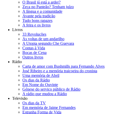
O Brasil já está a arder?
Zeca no Panteão? Tenham juízo
A língua e a comunidade
Avante pela tradição
Tudo bons rapazes
A feira e os livros
Livros
33 Revoluções
As voltas de um andarilho
A Utopia segundo Che Guevara
Contas à Vida
Bocas de Cena
Outros livros
Rádio
Carta de amor com Bushmills para Fernando Alves
José Ribeiro e a memória traiçoeira do cronista
Uma memória de Abril
Os dias da Rádio
Em Nome do Ouvinte
Génese do serviço público de Rádio
A rádio que mudou a Rádio
Televisão
Os dias da TV
Em memória de Jaime Fernandes
Estranha Forma de Vida