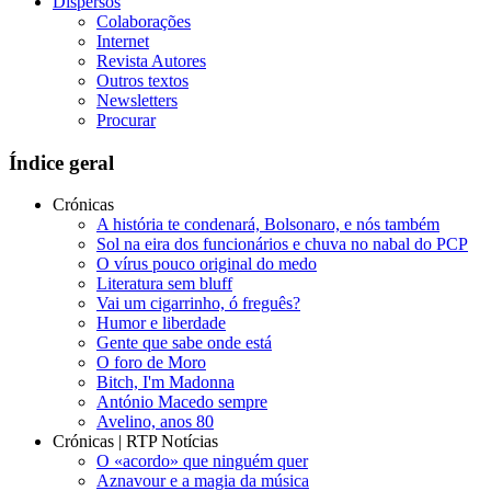
Dispersos
Colaborações
Internet
Revista Autores
Outros textos
Newsletters
Procurar
Índice geral
Crónicas
A história te condenará, Bolsonaro, e nós também
Sol na eira dos funcionários e chuva no nabal do PCP
O vírus pouco original do medo
Literatura sem bluff
Vai um cigarrinho, ó freguês?
Humor e liberdade
Gente que sabe onde está
O foro de Moro
Bitch, I'm Madonna
António Macedo sempre
Avelino, anos 80
Crónicas | RTP Notícias
O «acordo» que ninguém quer
Aznavour e a magia da música