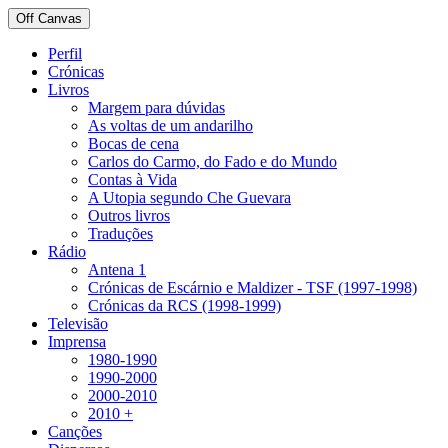
Off Canvas
Perfil
Crónicas
Livros
Margem para dúvidas
As voltas de um andarilho
Bocas de cena
Carlos do Carmo, do Fado e do Mundo
Contas à Vida
A Utopia segundo Che Guevara
Outros livros
Traduções
Rádio
Antena 1
Crónicas de Escárnio e Maldizer - TSF (1997-1998)
Crónicas da RCS (1998-1999)
Televisão
Imprensa
1980-1990
1990-2000
2000-2010
2010 +
Canções