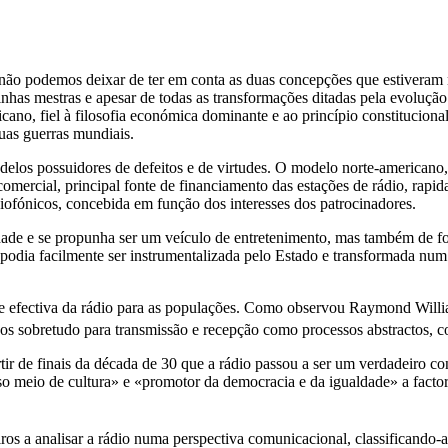
não podemos deixar de ter em conta as duas concepções que estiveram
inhas mestras e apesar de todas as transformações ditadas pela evolução 
ano, fiel à filosofia económica dominante e ao princípio constitucional
uas guerras mundiais.
os possuidores de defeitos e de virtudes. O modelo norte-americano, cr
comercial, principal fonte de financiamento das estações de rádio, rap
ofónicos, concebida em função dos interesses dos patrocinadores.
ade e se propunha ser um veículo de entretenimento, mas também de f
s, podia facilmente ser instrumentalizada pelo Estado e transformada n
de efectiva da rádio para as populações. Como observou Raymond Willia
ados sobretudo para transmissão e recepção como processos abstractos
tir de finais da década de 30 que a rádio passou a ser um verdadeiro c
so meio de cultura» e «promotor da democracia e da igualdade» a factor
os a analisar a rádio numa perspectiva comunicacional, classificando