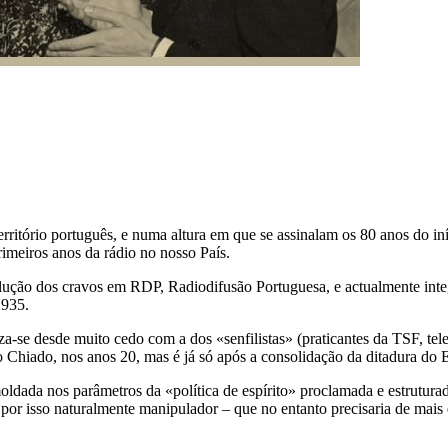
rritório português, e numa altura em que se assinalam os 80 anos do in
imeiros anos da rádio no nosso País.
ução dos cravos em RDP, Radiodifusão Portuguesa, e actualmente integ
1935.
a-se desde muito cedo com a dos «senfilistas» (praticantes da TSF, tel
iado, nos anos 20, mas é já só após a consolidação da ditadura do E
ldada nos parâmetros da «política de espírito» proclamada e estrutura
e por isso naturalmente manipulador – que no entanto precisaria de mai