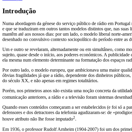
Introdução
Numa abordagem da génese do serviço público de rádio em Portugal 
e que se traduziram em outros tantos modelos distintos que, nas suas l
mantêm até aos nossos dias: por um lado, o modelo liberal norte-americ
desenhado no convulsivo contexto sociopolítico do período entre as d
Um e outro se revelaram, alternadamente ou em simultâneo, como model
sujeito, quase desde o início, aos poderes económicos. A publicidade 
ela mesma num elemento determinante na formatação dos espaços radi
Por outro lado, o modelo europeu, que ambicionava uma maior qualid
óbvias fragilidades já que a rádio, dependente dos dinheiros público
do século XX, e não apenas em regimes totalitários.
Porém, nos primeiros anos não existia uma noção concreta da utilida
comunicação anteriores, a rádio e a televisão foram sistemas desenh
Quando esses conteúdos começaram a ser estabelecidos (e foi só a par
defensores e dos detractores da telefonia agudizaram-se: de «prodigio
2
houve atributo não lhe fosse imputado
.
Em 1936, o professor Rudolf Arnheim (1904-2007) foi um dos primeir