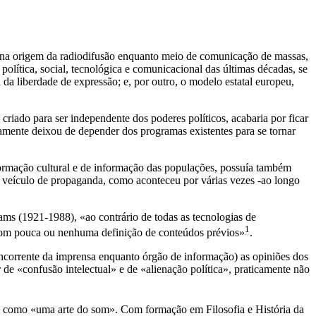
 na origem da radiodifusão enquanto meio de comunicação de massas,
política, social, tecnológica e comunicacional das últimas décadas, se
 da liberdade de expressão; e, por outro, o modelo estatal europeu,
iado para ser independente dos poderes políticos, acabaria por ficar
idamente deixou de depender dos programas existentes para se tornar
ormação cultural e de informação das populações, possuía também
um veículo de propaganda, como aconteceu por várias vezes -ao longo
ms (1921-1988), «ao contrário de todas as tecnologias de
1
, com pouca ou nenhuma definição de conteúdos prévios»
.
oncorrente da imprensa enquanto órgão de informação) as opiniões dos
 de «confusão intelectual» e de «alienação política», praticamente não
-a como «uma arte do som». Com formação em Filosofia e História da