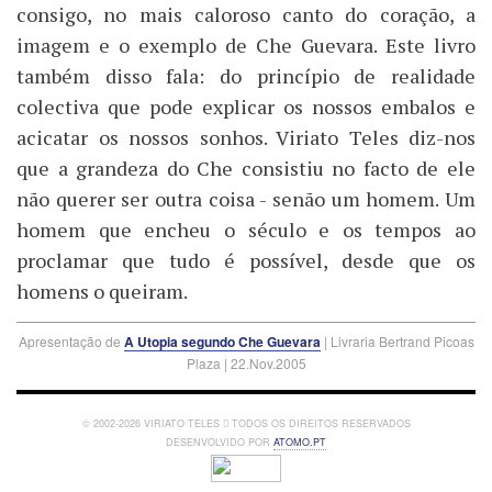
consigo, no mais caloroso canto do coração, a
imagem e o exemplo de Che Guevara. Este livro
também disso fala: do princípio de realidade
colectiva que pode explicar os nossos embalos e
acicatar os nossos sonhos. Viriato Teles diz-nos
que a grandeza do Che consistiu no facto de ele
não querer ser outra coisa - senão um homem. Um
homem que encheu o século e os tempos ao
proclamar que tudo é possível, desde que os
homens o queiram.
Apresentação de
A Utopia segundo Che Guevara
| Livraria Bertrand Picoas
Plaza | 22.Nov.2005
© 2002-2026 VIRIATO TELES
TODOS OS DIREITOS RESERVADOS
DESENVOLVIDO POR
ATOMO.PT