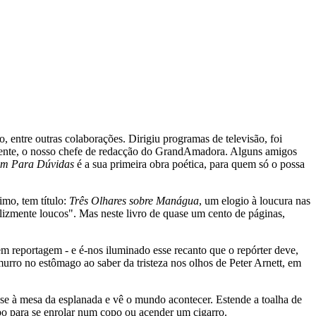
, entre outras colaborações. Dirigiu programas de televisão, foi
ente, o nosso chefe de redacção do GrandAmadora. Alguns amigos
m Para Dúvidas
é a sua primeira obra poética, para quem só o possa
mo, tem título:
Três Olhares sobre Manágua
, um elogio à loucura nas
lizmente loucos". Mas neste livro de quase um cento de páginas,
 reportagem - e é-nos iluminado esse recanto que o repórter deve,
urro no estômago ao saber da tristeza nos olhos de Peter Arnett, em
nta-se à mesa da esplanada e vê o mundo acontecer. Estende a toalha de
mpo para se enrolar num copo ou acender um cigarro.