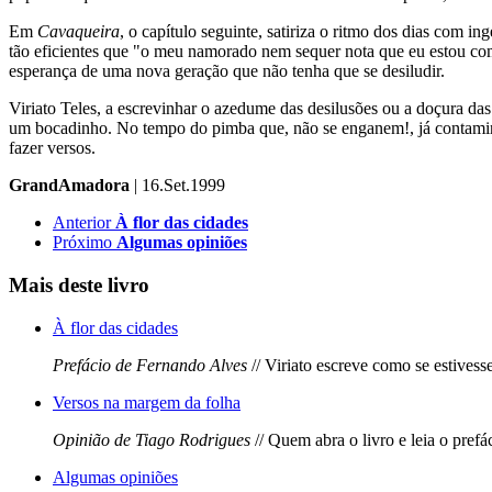
Em
Cavaqueira
, o capítulo seguinte, satiriza o ritmo dos dias com i
tão eficientes que "o meu namorado nem sequer nota que eu estou com 
esperança de uma nova geração que não tenha que se desiludir.
Viriato Teles, a escrevinhar o azedume das desilusões ou a doçura d
um bocadinho. No tempo do pimba que, não se enganem!, já contamina
fazer versos.
GrandAmadora
| 16.Set.1999
Anterior
À flor das cidades
Próximo
Algumas opiniões
Mais deste livro
À flor das cidades
Prefácio de Fernando Alves
// Viriato escreve como se estivess
Versos na margem da folha
Opinião de Tiago Rodrigues
// Quem abra o livro e leia o pref
Algumas opiniões