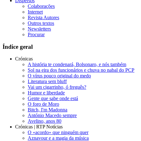
Dispersos
Colaborações
Internet
Revista Autores
Outros textos
Newsletters
Procurar
Índice geral
Crónicas
A história te condenará, Bolsonaro, e nós também
Sol na eira dos funcionários e chuva no nabal do PCP
O vírus pouco original do medo
Literatura sem bluff
Vai um cigarrinho, ó freguês?
Humor e liberdade
Gente que sabe onde está
O foro de Moro
Bitch, I'm Madonna
António Macedo sempre
Avelino, anos 80
Crónicas | RTP Notícias
O «acordo» que ninguém quer
Aznavour e a magia da música