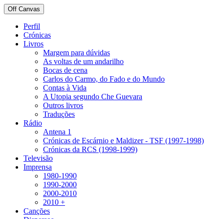
Off Canvas
Perfil
Crónicas
Livros
Margem para dúvidas
As voltas de um andarilho
Bocas de cena
Carlos do Carmo, do Fado e do Mundo
Contas à Vida
A Utopia segundo Che Guevara
Outros livros
Traduções
Rádio
Antena 1
Crónicas de Escárnio e Maldizer - TSF (1997-1998)
Crónicas da RCS (1998-1999)
Televisão
Imprensa
1980-1990
1990-2000
2000-2010
2010 +
Canções