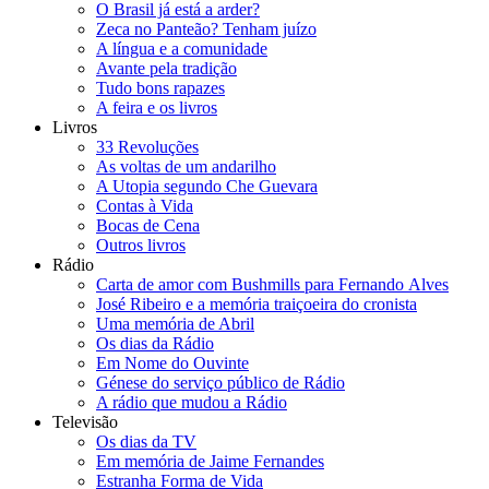
O Brasil já está a arder?
Zeca no Panteão? Tenham juízo
A língua e a comunidade
Avante pela tradição
Tudo bons rapazes
A feira e os livros
Livros
33 Revoluções
As voltas de um andarilho
A Utopia segundo Che Guevara
Contas à Vida
Bocas de Cena
Outros livros
Rádio
Carta de amor com Bushmills para Fernando Alves
José Ribeiro e a memória traiçoeira do cronista
Uma memória de Abril
Os dias da Rádio
Em Nome do Ouvinte
Génese do serviço público de Rádio
A rádio que mudou a Rádio
Televisão
Os dias da TV
Em memória de Jaime Fernandes
Estranha Forma de Vida