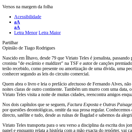
Versos na margem da folha
Acessibilidade
aA
aA
Letra Menor
Letra Maior
Partilhar
Opinião de
Tiago Rodrigues
Nascido em Ílhavo, desde 79 que Viriato Teles é jornalista, passando 
cronista "de escárnio e maldizer" na TSF e autor de canções premia
terão recebido, como presente ou amortização de uma dívida, uma peq
conhecer segundo as leis do circuito comercial.
Quem abra o livro e leia o prefácio afectuoso de Fernando Alves, n
noites claras de outro continente. Também um murro com uma data, o a
Viriato Teles visita a noite de muitas cidades, reencontra amigos enq
Nos dois capítulos que se seguem,
Factura Exposta
e
Outras Paisage
por questões deontológicas, omitir da sua prosa regular. Conhecemos 
directo, satélite e tudo, desde as ruínas de Bagdad e sabemos da aleg
Viriato Teles transporta para o seu verso a disciplina da escrita dos j
papel e enquanto relata a história com a mão exacta do repórter, vai 