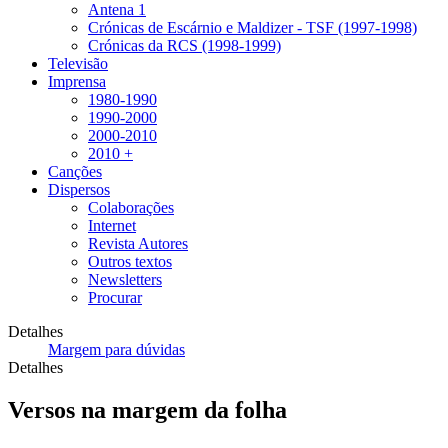
Antena 1
Crónicas de Escárnio e Maldizer - TSF (1997-1998)
Crónicas da RCS (1998-1999)
Televisão
Imprensa
1980-1990
1990-2000
2000-2010
2010 +
Canções
Dispersos
Colaborações
Internet
Revista Autores
Outros textos
Newsletters
Procurar
Detalhes
Margem para dúvidas
Detalhes
Versos na margem da folha