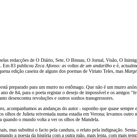
pelas redacções de O Diário, Sete, O Bisnau, O Jornal, Visão, O Inimigo
do. Em 83 publicou
Zeca Afonso: as voltas de um andarilho
e é, actualm
uena edição caseira de alguns dos poemas de Viriato Teles, mas
Marge
ão está preparado para um murro no estômago. Que não é um murro anóni
no de 84, para o poeta registar o desejo de impossível e os amigos "fe
uanto desencontra revoluções e outros sonhos transgressores.
ns
, acompanhamos as andanças do autor - suponho que quase sempre em
os olhos de Julieta reiventada numa estadia em Verona; levamos outro m
ria quando o mundo volta a ver os olhos de Mandela.
ornais, mas substitui o facto pela candura, o relato pela indignação. Se
cantando a poesia da história com a outra mão, mais lenta, com mais te