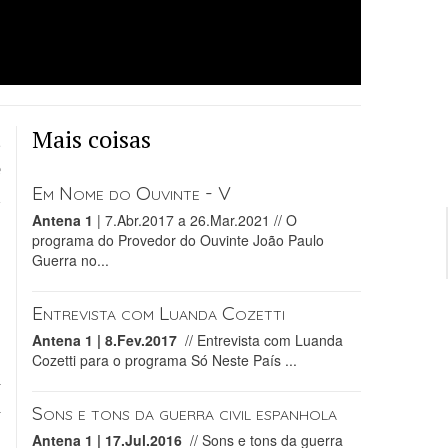
Mais coisas
a
e
Em Nome do Ouvinte - V
i
Antena 1
| 7.Abr.2017 a 26.Mar.2021 //
O
s
programa do Provedor do Ouvinte João Paulo
s
Guerra no...
Entrevista com Luanda Cozetti
i
Antena 1 | 8.Fev.2017
// Entrevista com Luanda
s
Cozetti para o programa Só Neste País ...
a
a
Sons e tons da guerra civil espanhola
l
Antena 1 | 17.Jul.2016
// Sons e tons da guerra