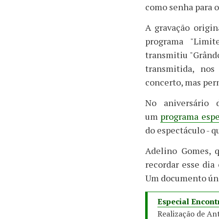
como senha para o 
A gravação origin
programa "Limit
transmitiu "Grândo
transmitida, nos
concerto, mas per
No aniversário 
um
programa espe
do espectáculo - q
Adelino Gomes, q
recordar esse dia
Um documento úni
Especial Encont
Realização de An