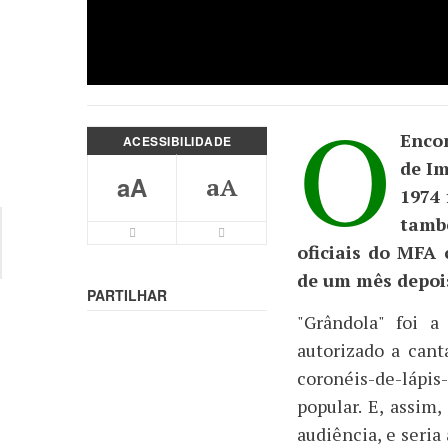
O
Enco
ACESSIBILIDADE
de Im
aA
aA
1974 
tamb
Letra Menor
Letra Maior
oficiais do MFA
de um mês depois
PARTILHAR
"Grândola" foi a
autorizado a cant
coronéis-de-lápis
popular. E, assim
audiência, e seria