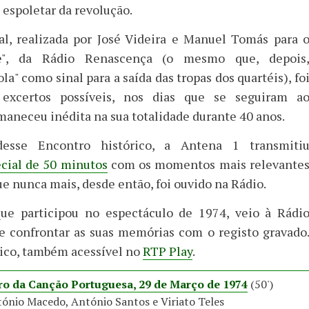
espoletar da revolução.
al, realizada por José Videira e Manuel Tomás para 
e", da Rádio Renascença (o mesmo que, depois
la" como sinal para a saída das tropas dos quartéis), fo
 excertos possíveis, nos dias que se seguiram a
maneceu inédita na sua totalidade durante 40 anos.
desse Encontro histórico, a Antena 1 transmiti
cial de 50 minutos
com os momentos mais relevante
ue nunca mais, desde então, foi ouvido na Rádio.
ue participou no espectáculo de 1974, veio à Rádi
 e confrontar as suas memórias com o registo gravado
co, também acessível no
RTP Play
.
ro da Canção Portuguesa, 29 de Março de 1974
(50')
tónio Macedo, António Santos e Viriato Teles