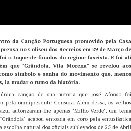
ntro da Canção Portuguesa promovido pela Cas
prensa no Coliseu dos Recreios em 29 de Março d
foi o toque-de-finados do regime fascista. E foi al
ém que "Grândola, Vila Morena" se revelou ao
 como símbolo e senha do movimento que, meno
, ia mudar o rumo da história.
 única canção de sua autoria que José Afonso fo
ar pela omnipresente Censura. Além dessa, os velho
-azul autorizaram-lhe apenas "Milho Verde", um tem
, "Grândola" acabou entoada em coro pela entusiástic
 a escolha natural dos oficiais sublevados de 25 de Abri