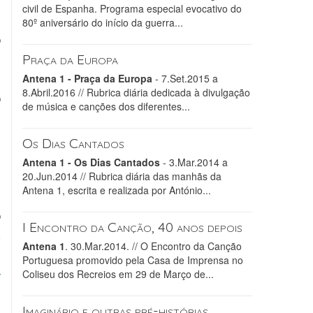
civil de Espanha. Programa especial evocativo do
80º aniversário do início da guerra...
o
,
Praça da Europa
i
Antena 1 - Praça da Europa
- 7.Set.2015 a
8.Abril.2016 // Rubrica diária dedicada à divulgação
o
de música e canções dos diferentes...
Os Dias Cantados
u
Antena 1 - Os Dias Cantados
- 3.Mar.2014 a
s
20.Jun.2014 // Rubrica diária das manhãs da
Antena 1, escrita e realizada por António...
o
I Encontro da Canção, 40 anos depois
.
Antena 1
. 30.Mar.2014. // O Encontro da Canção
Portuguesa promovido pela Casa de Imprensa no
Coliseu dos Recreios em 29 de Março de...
Imaginário e outras pré-histórias