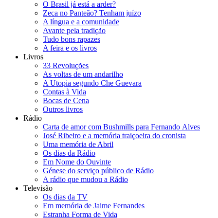
O Brasil já está a arder?
Zeca no Panteão? Tenham juízo
A língua e a comunidade
Avante pela tradição
Tudo bons rapazes
A feira e os livros
Livros
33 Revoluções
As voltas de um andarilho
A Utopia segundo Che Guevara
Contas à Vida
Bocas de Cena
Outros livros
Rádio
Carta de amor com Bushmills para Fernando Alves
José Ribeiro e a memória traiçoeira do cronista
Uma memória de Abril
Os dias da Rádio
Em Nome do Ouvinte
Génese do serviço público de Rádio
A rádio que mudou a Rádio
Televisão
Os dias da TV
Em memória de Jaime Fernandes
Estranha Forma de Vida