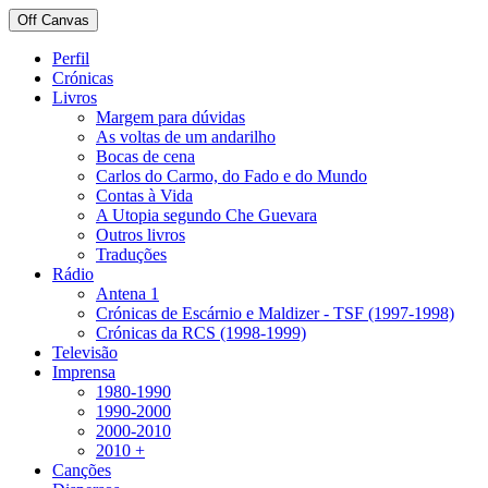
Off Canvas
Perfil
Crónicas
Livros
Margem para dúvidas
As voltas de um andarilho
Bocas de cena
Carlos do Carmo, do Fado e do Mundo
Contas à Vida
A Utopia segundo Che Guevara
Outros livros
Traduções
Rádio
Antena 1
Crónicas de Escárnio e Maldizer - TSF (1997-1998)
Crónicas da RCS (1998-1999)
Televisão
Imprensa
1980-1990
1990-2000
2000-2010
2010 +
Canções