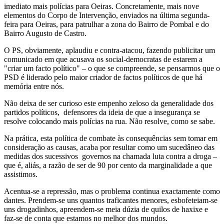
imediato mais polícias para Oeiras. Concretamente, mais nove
elementos do Corpo de Intervenção, enviados na última segunda-
feira para Oeiras, para patrulhar a zona do Bairro de Pombal e do
Bairro Augusto de Castro.
O PS, obviamente, aplaudiu e contra-atacou, fazendo publicitar um
comunicado em que acusava os social-democratas de estarem a
"criar um facto político" – o que se compreende, se pensarmos que o
PSD é liderado pelo maior criador de factos políticos de que há
memória entre nós.
Não deixa de ser curioso este empenho zeloso da generalidade dos
partidos políticos, defensores da ideia de que a insegurança se
resolve colocando mais polícias na rua. Não resolve, como se sabe.
Na prática, esta política de combate às consequências sem tomar em
consideração as causas, acaba por resultar como um sucedâneo das
medidas dos sucessivos governos na chamada luta contra a droga –
que é, aliás, a razão de ser de 90 por cento da marginalidade a que
assistimos.
Acentua-se a repressão, mas o problema continua exactamente como
dantes. Prendem-se uns quantos traficantes menores, esbofeteiam-se
uns drogadinhos, apreendem-se meia dúzia de quilos de haxixe e
faz-se de conta que estamos no melhor dos mundos.