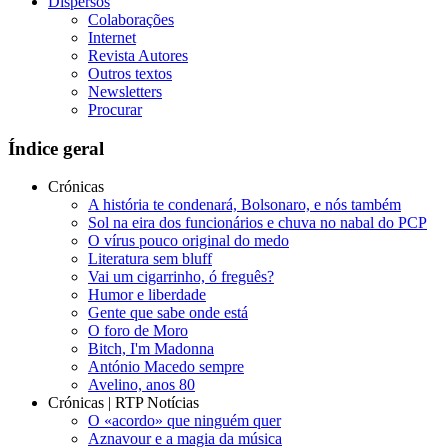
Dispersos
Colaborações
Internet
Revista Autores
Outros textos
Newsletters
Procurar
Índice geral
Crónicas
A história te condenará, Bolsonaro, e nós também
Sol na eira dos funcionários e chuva no nabal do PCP
O vírus pouco original do medo
Literatura sem bluff
Vai um cigarrinho, ó freguês?
Humor e liberdade
Gente que sabe onde está
O foro de Moro
Bitch, I'm Madonna
António Macedo sempre
Avelino, anos 80
Crónicas | RTP Notícias
O «acordo» que ninguém quer
Aznavour e a magia da música