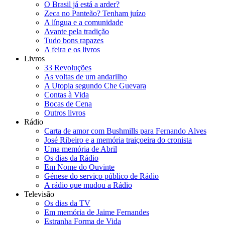
O Brasil já está a arder?
Zeca no Panteão? Tenham juízo
A língua e a comunidade
Avante pela tradição
Tudo bons rapazes
A feira e os livros
Livros
33 Revoluções
As voltas de um andarilho
A Utopia segundo Che Guevara
Contas à Vida
Bocas de Cena
Outros livros
Rádio
Carta de amor com Bushmills para Fernando Alves
José Ribeiro e a memória traiçoeira do cronista
Uma memória de Abril
Os dias da Rádio
Em Nome do Ouvinte
Génese do serviço público de Rádio
A rádio que mudou a Rádio
Televisão
Os dias da TV
Em memória de Jaime Fernandes
Estranha Forma de Vida