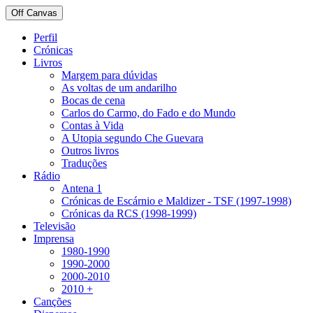
Off Canvas
Perfil
Crónicas
Livros
Margem para dúvidas
As voltas de um andarilho
Bocas de cena
Carlos do Carmo, do Fado e do Mundo
Contas à Vida
A Utopia segundo Che Guevara
Outros livros
Traduções
Rádio
Antena 1
Crónicas de Escárnio e Maldizer - TSF (1997-1998)
Crónicas da RCS (1998-1999)
Televisão
Imprensa
1980-1990
1990-2000
2000-2010
2010 +
Canções