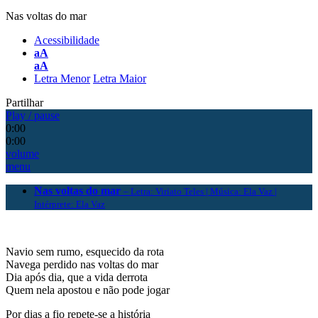
Nas voltas do mar
Acessibilidade
aA
aA
Letra Menor
Letra Maior
Partilhar
Play / pause
0:00
0:00
volume
menu
Nas voltas do mar
– Letra: Viriato Teles | Música: Ela Vaz |
Intérprete: Ela Vaz
Navio sem rumo, esquecido da rota
Navega perdido nas voltas do mar
Dia após dia, que a vida derrota
Quem nela apostou e não pode jogar
Por dias a fio repete-se a história