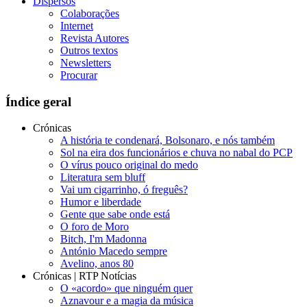
Dispersos
Colaborações
Internet
Revista Autores
Outros textos
Newsletters
Procurar
Índice geral
Crónicas
A história te condenará, Bolsonaro, e nós também
Sol na eira dos funcionários e chuva no nabal do PCP
O vírus pouco original do medo
Literatura sem bluff
Vai um cigarrinho, ó freguês?
Humor e liberdade
Gente que sabe onde está
O foro de Moro
Bitch, I'm Madonna
António Macedo sempre
Avelino, anos 80
Crónicas | RTP Notícias
O «acordo» que ninguém quer
Aznavour e a magia da música