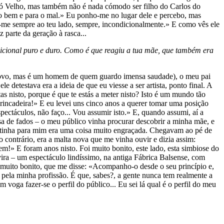
á, ó Velho, mas também não é nada cómodo ser filho do Carlos do
a o bem e para o mal.» Eu ponho-me no lugar dele e percebo, mas
ns-me sempre ao teu lado, sempre, incondicionalmente.» E como vês ele
parte da geração à rasca...
adicional puro e duro. Como é que reagiu a tua mãe, que também era
 novo, mas é um homem de quem guardo imensa saudade), o meu pai
 detestava era a ideia de que eu viesse a ser artista, ponto final. A
s nisto, porque é que te estás a meter nisto? Isto é um mundo tão
 brincadeira!» E eu levei uns cinco anos a querer tomar uma posição
spectáculos, não faço... Vou assumir isto.» E, quando assumi, aí a
a de fados – o meu público vinha procurar descobrir a minha mãe, e
e tinha para mim era uma coisa muito engraçada. Chegavam ao pé de
 contrário, era a malta nova que me vinha ouvir e dizia assim:
m!» E foram anos nisto. Foi muito bonito, este lado, esta simbiose do
ira – um espectáculo lindíssimo, na antiga Fábrica Balsense, com
 muito bonito, que me disse: «Acompanho-o desde o seu princípio e,
 pela minha profissão. É que, sabes?, a gente nunca tem realmente a
voga fazer-se o perfil do público... Eu sei lá qual é o perfil do meu