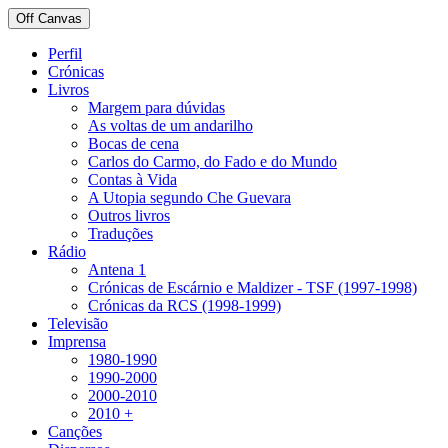
Off Canvas
Perfil
Crónicas
Livros
Margem para dúvidas
As voltas de um andarilho
Bocas de cena
Carlos do Carmo, do Fado e do Mundo
Contas à Vida
A Utopia segundo Che Guevara
Outros livros
Traduções
Rádio
Antena 1
Crónicas de Escárnio e Maldizer - TSF (1997-1998)
Crónicas da RCS (1998-1999)
Televisão
Imprensa
1980-1990
1990-2000
2000-2010
2010 +
Canções