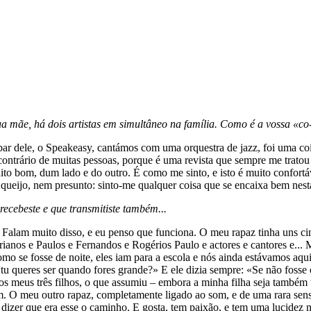
ua mãe, há dois artistas em simultâneo na família. Como é a vossa «c
ar dele, o Speakeasy, cantámos com uma orquestra de jazz, foi uma co
 contrário de muitas pessoas, porque é uma revista que sempre me tratou
to bom, dum lado e do outro. É como me sinto, e isto é muito confortá
 queijo, nem presunto: sinto-me qualquer coisa que se encaixa bem nes
ecebeste e que transmitiste também...
Falam muito disso, e eu penso que funciona. O meu rapaz tinha uns cin
drianos e Paulos e Fernandos e Rogérios Paulo e actores e cantores e... 
o se fosse de noite, eles iam para a escola e nós ainda estávamos aqui 
u queres ser quando fores grande?» E ele dizia sempre: «Se não fosse c
, dos meus três filhos, o que assumiu – embora a minha filha seja també
m. O meu outro rapaz, completamente ligado ao som, e de uma rara sens
dizer que era esse o caminho. E gosta, tem paixão, e tem uma lucidez 