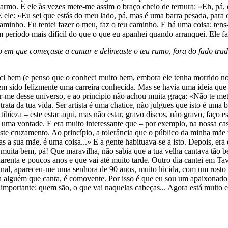
 Carmo. E ele às vezes mete-me assim o braço cheio de ternura: «Eh, p
E ele: «Eu sei que estás do meu lado, pá, mas é uma barra pesada, par
caminho. Eu tentei fazer o meu, faz o teu caminho. E há uma coisa: te
eríodo mais difícil do que o que eu apanhei quando arranquei. Ele faz 
o em que começaste a cantar e delineaste o teu rumo, fora do fado tr
heci bem (e penso que o conheci muito bem, embora ele tenha morrido
em sido felizmente uma carreira conhecida. Mas se havia uma ideia que ele
r-me desse universo, e ao principio não achou muita graça: «Não te meta
rata da tua vida. Ser artista é uma chatice, não julgues que isto é uma
tibieza – este estar aqui, mas não estar, gravo discos, não gravo, faço e
ma vontade. E era muito interessante que – por exemplo, na nossa cas
ste cruzamento. Ao princípio, a tolerância que o público da minha mã
 sua mãe, é uma coisa...» E a gente habituava-se a isto. Depois, era o
muita bem, pá! Que maravilha, não sabia que a tua velha cantava tão be
renta e poucos anos e que vai até muito tarde. Outro dia cantei em Tav
final, apareceu-me uma senhora de 90 anos, muito lúcida, com um rosto
ara alguém que canta, é comovente. Por isso é que eu sou um apaixonado
mportante: quem são, o que vai naquelas cabeças... Agora está muito em 