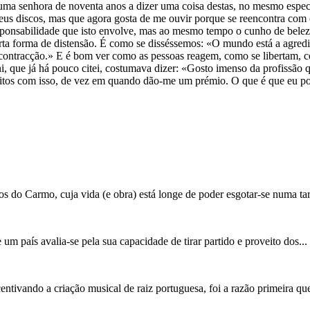
ma senhora de noventa anos a dizer uma coisa destas, no mesmo espectá
s discos, mas que agora gosta de me ouvir porque se reencontra com o
 responsabilidade que isto envolve, mas ao mesmo tempo o cunho de bel
 forma de distensão. É como se disséssemos: «O mundo está a agredir
contracção.» E é bom ver como as pessoas reagem, como se libertam, c
ni, que já há pouco citei, costumava dizer: «Gosto imenso da profissão
feitos com isso, de vez em quando dão-me um prémio. O que é que eu po
s do Carmo, cuja vida (e obra) está longe de poder esgotar-se numa tar
 um país avalia-se pela sua capacidade de tirar partido e proveito dos...
tivando a criação musical de raiz portuguesa, foi a razão primeira que