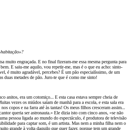
o-habitação»?
isa muito engraçada. E no final fizeram-me essa mesma pergunta para
 bem. E saiu-me aquilo, vou repetir-me, mas é o que eu acho: sinto-
vel, é muito agradável, percebes? É um pão especialíssimo, de um
tas duas metades de pão. Juro-te que é como me sinto!
co anitos, era um cotomiço... E esta casa estava sempre cheia de
Muitas vezes os miúdos saíam de manhã para a escola, e esta sala era
nos copos e na farra até às tantas! Os meus filhos cresceram assim...
antor queria ser astronauta.» Ele dizia isto com cinco anos, «se não
m uma pessoa ligada ao mundo do espectáculo, é produtora de televisão
ibilidade para captar som, é um artista. Mas nem a minha filha nem o
muito grande à volta daquilo que quer fazer, porque tem um grande