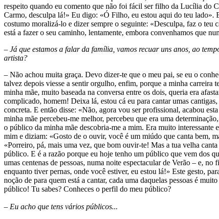
respeito quando eu comento que não foi fácil ser filho da Lucília do
Carmo, desculpa lá!» Eu digo: «Ó Filho, eu estou aqui do teu lado». 
costumo moralizá-lo e dizer sempre o seguinte: «Desculpa, faz o teu 
está a fazer o seu caminho, lentamente, embora convenhamos que num p
– Já que estamos a falar da família, vamos recuar uns anos, ao temp
artista?
– Não achou muita graça. Devo dizer-te que o meu pai, se eu o con
talvez depois viesse a sentir orgulho, enfim, porque a minha carreira t
minha mãe, muito baseada na conversa entre os dois, queria era afasta
complicado, homem! Deixa lá, estou cá eu para cantar umas cantigas, t
concreta. E então disse: «Não, agora vou ser profissional, acabou esta 
minha mãe percebeu-me melhor, percebeu que era uma determinação, u
o público da minha mãe descobria-me a mim. Era muito interessante e
mim e diziam: «Gosto de o ouvir, você é um miúdo que canta bem, mas a
«Porreiro, pá, mais uma vez, que bom ouvir-te! Mas a tua velha canta 
público. E é a razão porque eu hoje tenho um público que vem dos qua
umas centenas de pessoas, numa noite espectacular de Verão – e, no 
enquanto tiver pernas, onde você estiver, eu estou lá!» Este gesto, p
noção de para quem está a cantar, cada uma daquelas pessoas é muito i
público! Tu sabes? Conheces o perfil do meu público?
– Eu acho que tens vários públicos...