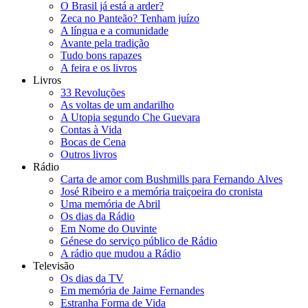
O Brasil já está a arder?
Zeca no Panteão? Tenham juízo
A língua e a comunidade
Avante pela tradição
Tudo bons rapazes
A feira e os livros
Livros
33 Revoluções
As voltas de um andarilho
A Utopia segundo Che Guevara
Contas à Vida
Bocas de Cena
Outros livros
Rádio
Carta de amor com Bushmills para Fernando Alves
José Ribeiro e a memória traiçoeira do cronista
Uma memória de Abril
Os dias da Rádio
Em Nome do Ouvinte
Génese do serviço público de Rádio
A rádio que mudou a Rádio
Televisão
Os dias da TV
Em memória de Jaime Fernandes
Estranha Forma de Vida