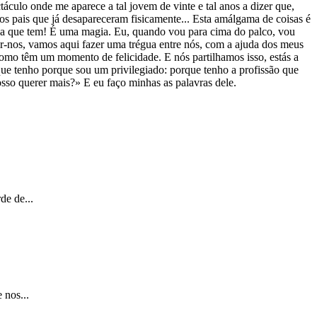
culo onde me aparece a tal jovem de vinte e tal anos a dizer que,
s pais que já desapareceram fisicamente... Esta amálgama de coisas é
eza que tem! É uma magia. Eu, quando vou para cima do palco, vou
-nos, vamos aqui fazer uma trégua entre nós, com a ajuda dos meus
omo têm um momento de felicidade. E nós partilhamos isso, estás a
 que tenho porque sou um privilegiado: porque tenho a profissão que
sso querer mais?» E eu faço minhas as palavras dele.
de de...
 nos...