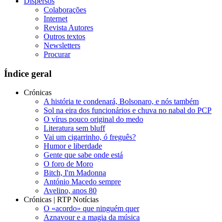
Dispersos
Colaborações
Internet
Revista Autores
Outros textos
Newsletters
Procurar
Índice geral
Crónicas
A história te condenará, Bolsonaro, e nós também
Sol na eira dos funcionários e chuva no nabal do PCP
O vírus pouco original do medo
Literatura sem bluff
Vai um cigarrinho, ó freguês?
Humor e liberdade
Gente que sabe onde está
O foro de Moro
Bitch, I'm Madonna
António Macedo sempre
Avelino, anos 80
Crónicas | RTP Notícias
O «acordo» que ninguém quer
Aznavour e a magia da música