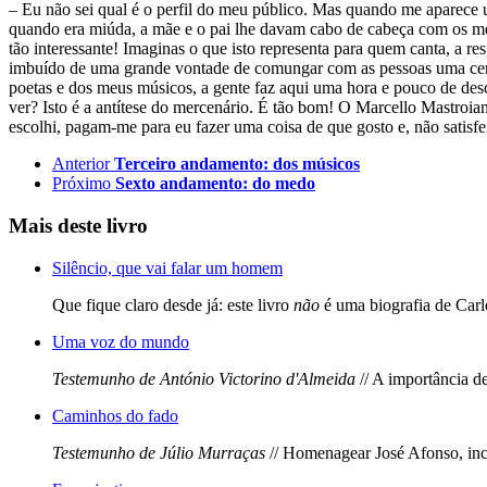
– Eu não sei qual é o perfil do meu público. Mas quando me aparece u
quando era miúda, a mãe e o pai lhe davam cabo de cabeça com os meu
tão interessante! Imaginas o que isto representa para quem canta, a
imbuído de uma grande vontade de comungar com as pessoas uma certa
poetas e dos meus músicos, a gente faz aqui uma hora e pouco de des
ver? Isto é a antítese do mercenário. É tão bom! O Marcello Mastroia
escolhi, pagam-me para eu fazer uma coisa de que gosto e, não satis
Anterior
Terceiro andamento: dos músicos
Próximo
Sexto andamento: do medo
Mais deste livro
Silêncio, que vai falar um homem
Que fique claro desde já: este livro
não
é uma biografia de Carlo
Uma voz do mundo
Testemunho de António Victorino d'Almeida
// A importância de
Caminhos do fado
Testemunho de Júlio Murraças
// Homenagear José Afonso, incen