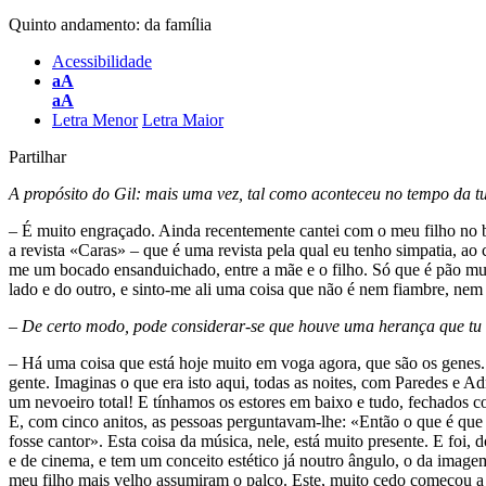
Quinto andamento: da família
Acessibilidade
aA
aA
Letra Menor
Letra Maior
Partilhar
A propósito do Gil: mais uma vez, tal como aconteceu no tempo da t
– É muito engraçado. Ainda recentemente cantei com o meu filho no b
a revista «Caras» – que é uma revista pela qual eu tenho simpatia, ao
me um bocado ensanduichado, entre a mãe e o filho. Só que é pão mui
lado e do outro, e sinto-me ali uma coisa que não é nem fiambre, nem
– De certo modo, pode considerar-se que houve uma herança que tu r
– Há uma coisa que está hoje muito em voga agora, que são os genes. 
gente. Imaginas o que era isto aqui, todas as noites, com Paredes e A
um nevoeiro total! E tínhamos os estores em baixo e tudo, fechados com
E, com cinco anitos, as pessoas perguntavam-lhe: «Então o que é que t
fosse cantor». Esta coisa da música, nele, está muito presente. E foi
e de cinema, e tem um conceito estético já noutro ângulo, o da image
meu filho mais velho assumiram o palco. Este, muito cedo começou a 