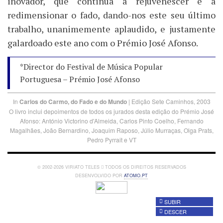
inovador, que continua a rejuvenescer e a
redimensionar o fado, dando-nos este seu último
trabalho, unanimemente aplaudido, e justamente
galardoado este ano com o Prémio José Afonso.
*Director do Festival de Música Popular
Portuguesa – Prémio José Afonso
In
Carlos do Carmo, do Fado e do Mundo
| Edição Sete Caminhos, 2003
O livro inclui depoimentos de todos os jurados desta edição do Prémio José
Afonso: António Victorino d'Almeida, Carlos Pinto Coelho, Fernando
Magalhães, João Bernardino, Joaquim Raposo, Júlio Murraças, Olga Prats,
Pedro Pyrrait e VT
© 2002-2026 VIRIATO TELES
TODOS OS DIREITOS RESERVADOS
DESENVOLVIDO POR
ATOMO.PT
SUBIR
DESCER