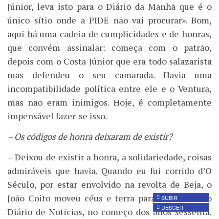
Júnior, leva isto para o Diário da Manhã que é o
único sítio onde a PIDE não vai procurar». Bom,
aqui há uma cadeia de cumplicidades e de honras,
que convém assinalar: começa com o patrão,
depois com o Costa Júnior que era todo salazarista
mas defendeu o seu camarada. Havia uma
incompatibilidade política entre ele e o Ventura,
mas não eram inimigos. Hoje, é completamente
impensável fazer-se isso.
– Os códigos de honra deixaram de existir?
– Deixou de existir a honra, a solidariedade, coisas
admiráveis que havia. Quando eu fui corrido d’O
Século, por estar envolvido na revolta de Beja, o
João Coito moveu céus e terra para eu entrar no
SUBIR
DESCER
Diário de Noticias, no começo dos anos sessenta.