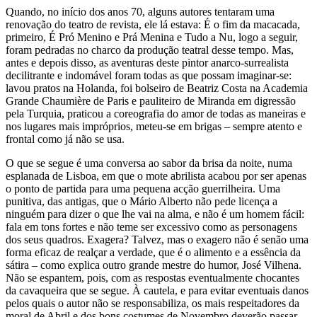
Quando, no início dos anos 70, alguns autores tentaram uma
renovação do teatro de revista, ele lá estava: É o fim da macacada,
primeiro, É Pró Menino e Prá Menina e Tudo a Nu, logo a seguir,
foram pedradas no charco da produção teatral desse tempo. Mas,
antes e depois disso, as aventuras deste pintor anarco-surrealista
decilitrante e indomável foram todas as que possam imaginar-se:
lavou pratos na Holanda, foi bolseiro de Beatriz Costa na Academia
Grande Chaumière de Paris e pauliteiro de Miranda em digressão
pela Turquia, praticou a coreografia do amor de todas as maneiras e
nos lugares mais impróprios, meteu-se em brigas – sempre atento e
frontal como já não se usa.
O que se segue é uma conversa ao sabor da brisa da noite, numa
esplanada de Lisboa, em que o mote abrilista acabou por ser apenas
o ponto de partida para uma pequena acção guerrilheira. Uma
punitiva, das antigas, que o Mário Alberto não pede licença a
ninguém para dizer o que lhe vai na alma, e não é um homem fácil:
fala em tons fortes e não teme ser excessivo como as personagens
dos seus quadros. Exagera? Talvez, mas o exagero não é senão uma
forma eficaz de realçar a verdade, que é o alimento e a essência da
sátira – como explica outro grande mestre do humor, José Vilhena.
Não se espantem, pois, com as respostas eventualmente chocantes
da cavaqueira que se segue. À cautela, e para evitar eventuais danos
pelos quais o autor não se responsabiliza, os mais respeitadores da
moral de Abril e dos bons costumes de Novembro deverão passar