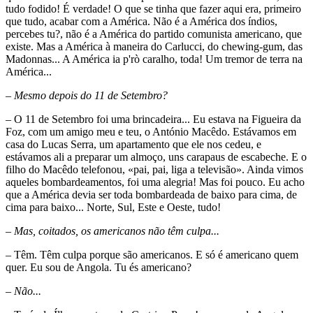
tudo fodido! É verdade! O que se tinha que fazer aqui era, primeiro
que tudo, acabar com a América. Não é a América dos índios,
percebes tu?, não é a América do partido comunista americano, que
existe. Mas a América à maneira do Carlucci, do chewing-gum, das
Madonnas... A América ia p'rò caralho, toda! Um tremor de terra na
América...
– Mesmo depois do 11 de Setembro?
– O 11 de Setembro foi uma brincadeira... Eu estava na Figueira da
Foz, com um amigo meu e teu, o António Macêdo. Estávamos em
casa do Lucas Serra, um apartamento que ele nos cedeu, e
estávamos ali a preparar um almoço, uns carapaus de escabeche. E o
filho do Macêdo telefonou, «pai, pai, liga a televisão». Ainda vimos
aqueles bombardeamentos, foi uma alegria! Mas foi pouco. Eu acho
que a América devia ser toda bombardeada de baixo para cima, de
cima para baixo... Norte, Sul, Este e Oeste, tudo!
– Mas, coitados, os americanos não têm culpa...
– Têm. Têm culpa porque são americanos. E só é americano quem
quer. Eu sou de Angola. Tu és americano?
– Não...