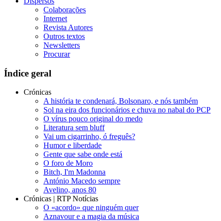
Dispersos
Colaborações
Internet
Revista Autores
Outros textos
Newsletters
Procurar
Índice geral
Crónicas
A história te condenará, Bolsonaro, e nós também
Sol na eira dos funcionários e chuva no nabal do PCP
O vírus pouco original do medo
Literatura sem bluff
Vai um cigarrinho, ó freguês?
Humor e liberdade
Gente que sabe onde está
O foro de Moro
Bitch, I'm Madonna
António Macedo sempre
Avelino, anos 80
Crónicas | RTP Notícias
O «acordo» que ninguém quer
Aznavour e a magia da música