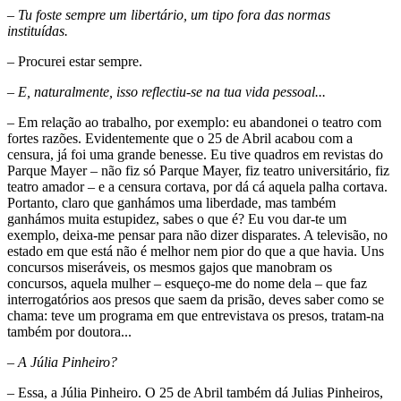
– Tu foste sempre um libertário, um tipo fora das normas
instituídas.
– Procurei estar sempre.
– E, naturalmente, isso reflectiu-se na tua vida pessoal...
– Em relação ao trabalho, por exemplo: eu abandonei o teatro com
fortes razões. Evidentemente que o 25 de Abril acabou com a
censura, já foi uma grande benesse. Eu tive quadros em revistas do
Parque Mayer – não fiz só Parque Mayer, fiz teatro universitário, fiz
teatro amador – e a censura cortava, por dá cá aquela palha cortava.
Portanto, claro que ganhámos uma liberdade, mas também
ganhámos muita estupidez, sabes o que é? Eu vou dar-te um
exemplo, deixa-me pensar para não dizer disparates. A televisão, no
estado em que está não é melhor nem pior do que a que havia. Uns
concursos miseráveis, os mesmos gajos que manobram os
concursos, aquela mulher – esqueço-me do nome dela – que faz
interrogatórios aos presos que saem da prisão, deves saber como se
chama: teve um programa em que entrevistava os presos, tratam-na
também por doutora...
– A Júlia Pinheiro?
– Essa, a Júlia Pinheiro. O 25 de Abril também dá Julias Pinheiros,