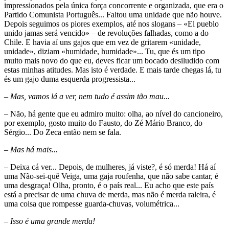
impressionados pela única força concorrente e organizada, que era o
Partido Comunista Português... Faltou uma unidade que não houve.
Depois seguimos os piores exemplos, até nos slogans – «El pueblo
unido jamas será vencido» – de revoluções falhadas, como a do
Chile. E havia aí uns gajos que em vez de gritarem «unidade,
unidade», diziam «humidade, humidade»... Tu, que és um tipo
muito mais novo do que eu, deves ficar um bocado desiludido com
estas minhas atitudes. Mas isto é verdade. E mais tarde chegas lá, tu
és um gajo duma esquerda progressista...
– Mas, vamos lá a ver, nem tudo é assim tão mau...
– Não, há gente que eu admiro muito: olha, ao nível do cancioneiro,
por exemplo, gosto muito do Fausto, do Zé Mário Branco, do
Sérgio... Do Zeca então nem se fala.
– Mas há mais...
– Deixa cá ver... Depois, de mulheres, já viste?, é só merda! Há aí
uma Não-sei-quê Veiga, uma gaja roufenha, que não sabe cantar, é
uma desgraça! Olha, pronto, é o país real... Eu acho que este país
está a precisar de uma chuva de merda, mas não é merda raleira, é
uma coisa que rompesse guarda-chuvas, volumétrica...
– Isso é uma grande merda!