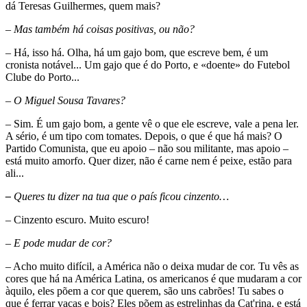
dá Teresas Guilhermes, quem mais?
– Mas também há coisas positivas, ou não?
– Há, isso há. Olha, há um gajo bom, que escreve bem, é um
cronista notável... Um gajo que é do Porto, e «doente» do Futebol
Clube do Porto...
– O Miguel Sousa Tavares?
– Sim. É um gajo bom, a gente vê o que ele escreve, vale a pena ler.
A sério, é um tipo com tomates. Depois, o que é que há mais? O
Partido Comunista, que eu apoio – não sou militante, mas apoio –
está muito amorfo. Quer dizer, não é carne nem é peixe, estão para
ali...
–
Queres tu dizer na tua que o país ficou cinzento…
– Cinzento escuro. Muito escuro!
– E pode mudar de cor?
– Acho muito difícil, a América não o deixa mudar de cor. Tu vês as
cores que há na América Latina, os americanos é que mudaram a cor
àquilo, eles põem a cor que querem, são uns cabrões! Tu sabes o
que é ferrar vacas e bois? Eles põem as estrelinhas da Cat'rina, e está