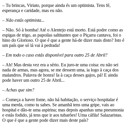
– Tu brincas, Viriato, porque ainda és um optimista. Tens fé,
esperança e caridade, mas eu não.
– Não estás optimista...
– Não. Só à bomba! Até o Alentejo está morto. Está podre como as
espigas de trigo, as papoilas saltitantes que o Piçarra cantava, foi o
hino do Glorioso. O que é que a gente há-de dizer mais disto? Isto é
um país que só lá vai à pedrada!
– Em todo o caso estás disponível para outro 25 de Abril?
– Ah! Mas desta vez era a sério. Eu juro-te uma coisa: eu não sei
nada de armas, mas agora, se me dessem uma, ia logo à caça dos
malandros. Palavra de honra! Ia à caça desses gajos, pá! E ainda
pode haver um outro 25 de Abril...
– Achas que sim?
– Começa a haver fome, não há habitação, o serviço hospitalar é
uma merda, como tu sabes. Se amanhã tens uma gripe, vais ao
hospital e dão-te uma aspirina; mas depois apanhas uma pneumonia
e estás fodido, já tens que ir aos tubarões! Uma cáfila! Salazaristas.
O que é que a gente pode dizer mais deste país?