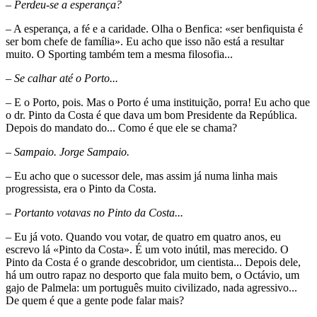
– Perdeu-se a esperança?
– A esperança, a fé e a caridade. Olha o Benfica: «ser benfiquista é
ser bom chefe de família». Eu acho que isso não está a resultar
muito. O Sporting também tem a mesma filosofia...
– Se calhar até o Porto...
– E o Porto, pois. Mas o Porto é uma instituição, porra! Eu acho que
o dr. Pinto da Costa é que dava um bom Presidente da República.
Depois do mandato do... Como é que ele se chama?
– Sampaio. Jorge Sampaio.
– Eu acho que o sucessor dele, mas assim já numa linha mais
progressista, era o Pinto da Costa.
– Portanto votavas no Pinto da Costa...
– Eu já voto. Quando vou votar, de quatro em quatro anos, eu
escrevo lá «Pinto da Costa». É um voto inútil, mas merecido. O
Pinto da Costa é o grande descobridor, um cientista... Depois dele,
há um outro rapaz no desporto que fala muito bem, o Octávio, um
gajo de Palmela: um português muito civilizado, nada agressivo...
De quem é que a gente pode falar mais?