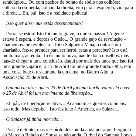
semicúpios... Ou com pachos de borato de sódio nos colhões:
colhão da esquerda, colhão da direita, vira para a esquerda, vira para
a direita... Eh, pá!, isto é a realidade política!
– Isso quer dizer que estás desencantado?
– Porra, se estou! Isto foi muito grave, o que se passou! A gente
estava à espera, e depois o Otelo... O grande gajo da revolução –
chamemos-lhe revolução – foi o Salgueiro Maia, o outro é um
charlatão, fez-se prender para ser herói, estás a perceber? Isto está
muito mau, acredita! Tu és muito novo, não te dou conselhos, mas
hás-de chegar a uma conclusão, daqui por mais dez anos que isto foi
uma grande vigarice, o 25 de Abril foi uma grande burla. Olha, tem
uma coisa boa: o restaurante lá em cima, no Bairro Alto, a
Associação 25 de Abril...
– Quando tu dizes que o 25 de Abril foi uma burla, vamos lá a ver:
o 25 de Abril foi um movimento de libertação...
– Eh pá!, de libertação relativa… Acabaram as guerras coloniais,
isso tudo. Mas depois… Isto fez jeito à América, ao Salazar...
– O Salazar já tinha morrido...
– Pois, é defunto, mas o espírito dele ainda anda por aqui. Pergunta
ao Marcelo Rebelo de Sousa se não anda. O rival do Santana Lopes.