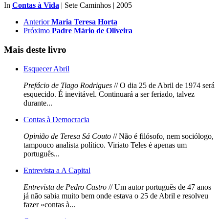
In
Contas à Vida
| Sete Caminhos | 2005
Anterior
Maria Teresa Horta
Próximo
Padre Mário de Oliveira
Mais deste livro
Esquecer Abril
Prefácio de Tiago Rodrigues
// O dia 25 de Abril de 1974 será
esquecido. É inevitável. Continuará a ser feriado, talvez
durante...
Contas à Democracia
Opinião de Teresa Sá Couto
// Não é filósofo, nem sociólogo,
tampouco analista político. Viriato Teles é apenas um
português...
Entrevista a A Capital
Entrevista de Pedro Castro
// Um autor português de 47 anos
já não sabia muito bem onde estava o 25 de Abril e resolveu
fazer «contas à...