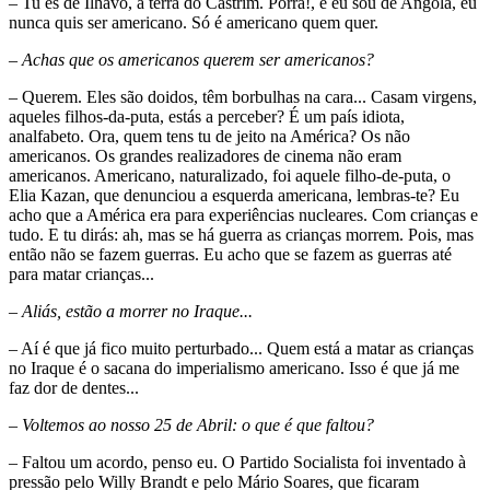
– Tu és de Ílhavo, a terra do Castrim. Porra!, e eu sou de Angola, eu
nunca quis ser americano. Só é americano quem quer.
– Achas que os americanos querem ser americanos?
– Querem. Eles são doidos, têm borbulhas na cara... Casam virgens,
aqueles filhos-da-puta, estás a perceber? É um país idiota,
analfabeto. Ora, quem tens tu de jeito na América? Os não
americanos. Os grandes realizadores de cinema não eram
americanos. Americano, naturalizado, foi aquele filho-de-puta, o
Elia Kazan, que denunciou a esquerda americana, lembras-te? Eu
acho que a América era para experiências nucleares. Com crianças e
tudo. E tu dirás: ah, mas se há guerra as crianças morrem. Pois, mas
então não se fazem guerras. Eu acho que se fazem as guerras até
para matar crianças...
– Aliás, estão a morrer no Iraque...
– Aí é que já fico muito perturbado... Quem está a matar as crianças
no Iraque é o sacana do imperialismo americano. Isso é que já me
faz dor de dentes...
– Voltemos ao nosso 25 de Abril: o que é que faltou?
– Faltou um acordo, penso eu. O Partido Socialista foi inventado à
pressão pelo Willy Brandt e pelo Mário Soares, que ficaram