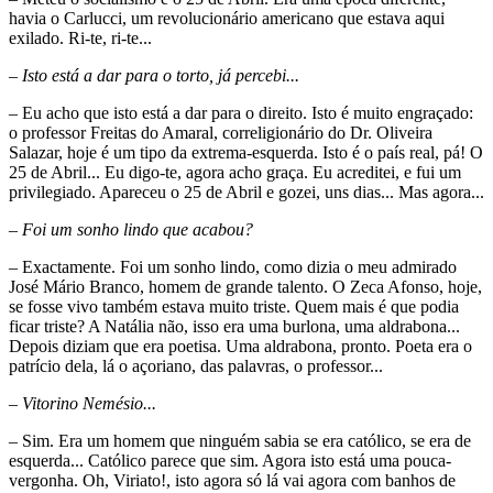
havia o Carlucci, um revolucionário americano que estava aqui
exilado. Ri-te, ri-te...
– Isto está a dar para o torto, já percebi...
– Eu acho que isto está a dar para o direito. Isto é muito engraçado:
o professor Freitas do Amaral, correligionário do Dr. Oliveira
Salazar, hoje é um tipo da extrema-esquerda. Isto é o país real, pá! O
25 de Abril... Eu digo-te, agora acho graça. Eu acreditei, e fui um
privilegiado. Apareceu o 25 de Abril e gozei, uns dias... Mas agora...
– Foi um sonho lindo que acabou?
– Exactamente. Foi um sonho lindo, como dizia o meu admirado
José Mário Branco, homem de grande talento. O Zeca Afonso, hoje,
se fosse vivo também estava muito triste. Quem mais é que podia
ficar triste? A Natália não, isso era uma burlona, uma aldrabona...
Depois diziam que era poetisa. Uma aldrabona, pronto. Poeta era o
patrício dela, lá o açoriano, das palavras, o professor...
– Vitorino Nemésio...
– Sim. Era um homem que ninguém sabia se era católico, se era de
esquerda... Católico parece que sim. Agora isto está uma pouca-
vergonha. Oh, Viriato!, isto agora só lá vai agora com banhos de