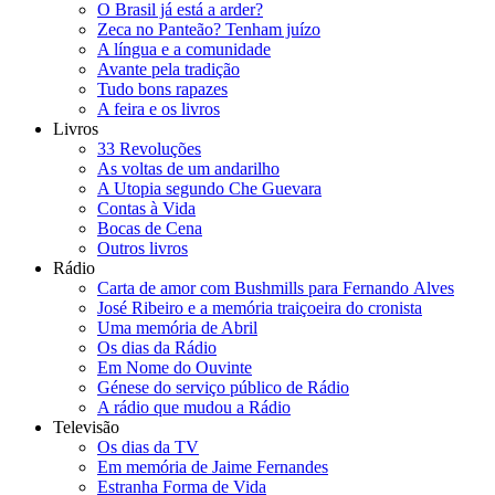
O Brasil já está a arder?
Zeca no Panteão? Tenham juízo
A língua e a comunidade
Avante pela tradição
Tudo bons rapazes
A feira e os livros
Livros
33 Revoluções
As voltas de um andarilho
A Utopia segundo Che Guevara
Contas à Vida
Bocas de Cena
Outros livros
Rádio
Carta de amor com Bushmills para Fernando Alves
José Ribeiro e a memória traiçoeira do cronista
Uma memória de Abril
Os dias da Rádio
Em Nome do Ouvinte
Génese do serviço público de Rádio
A rádio que mudou a Rádio
Televisão
Os dias da TV
Em memória de Jaime Fernandes
Estranha Forma de Vida