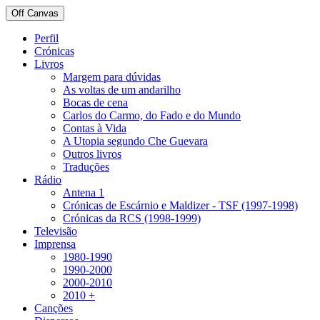
Off Canvas
Perfil
Crónicas
Livros
Margem para dúvidas
As voltas de um andarilho
Bocas de cena
Carlos do Carmo, do Fado e do Mundo
Contas à Vida
A Utopia segundo Che Guevara
Outros livros
Traduções
Rádio
Antena 1
Crónicas de Escárnio e Maldizer - TSF (1997-1998)
Crónicas da RCS (1998-1999)
Televisão
Imprensa
1980-1990
1990-2000
2000-2010
2010 +
Canções