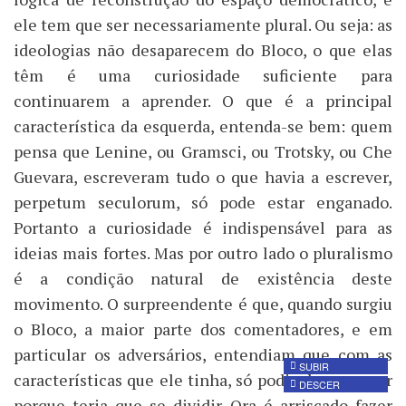
ele tem que ser necessariamente plural. Ou seja: as
ideologias não desaparecem do Bloco, o que elas
têm é uma curiosidade suficiente para
continuarem a aprender. O que é a principal
característica da esquerda, entenda-se bem: quem
pensa que Lenine, ou Gramsci, ou Trotsky, ou Che
Guevara, escreveram tudo o que havia a escrever,
perpetum seculorum, só pode estar enganado.
Portanto a curiosidade é indispensável para as
ideias mais fortes. Mas por outro lado o pluralismo
é a condição natural de existência deste
movimento. O surpreendente é que, quando surgiu
o Bloco, a maior parte dos comentadores, e em
particular os adversários, entendiam que com as
SUBIR
características que ele tinha, só podia desaparecer
DESCER
porque teria que se dividir. Ora é arriscado fazer