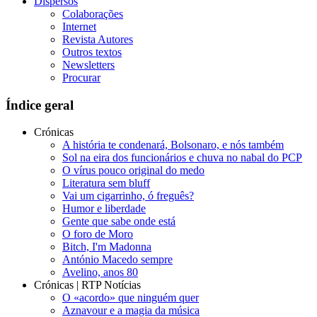
Dispersos
Colaborações
Internet
Revista Autores
Outros textos
Newsletters
Procurar
Índice geral
Crónicas
A história te condenará, Bolsonaro, e nós também
Sol na eira dos funcionários e chuva no nabal do PCP
O vírus pouco original do medo
Literatura sem bluff
Vai um cigarrinho, ó freguês?
Humor e liberdade
Gente que sabe onde está
O foro de Moro
Bitch, I'm Madonna
António Macedo sempre
Avelino, anos 80
Crónicas | RTP Notícias
O «acordo» que ninguém quer
Aznavour e a magia da música