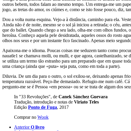
outros bebem, todos falam ao mesmo tempo. Um entrega-me um papel f
jogo, as tretas do amor, os ciúmes e, como se isto fosse pouco, diz, 
Dou a volta numa esquina. Vejo-a à distância, caminho para ela. Vest
Ainda não é de noite, mesmo se o sol já iniciou a retirada; o céu, an
que do ballet. Quando chego a seu lado, olha-me com olhos fundos, os 
heroína. Conheço aquela pele desidratada, aqueles ossos do rosto agu
olhos nos seus e por um instante fico fascinado. Apenas meio segundo
Apaixona-me o idioma. Poucas coisas me seduzem tanto como procurar 
nauatle1 se chamava molli, ou mulli, e que agora, castelhanizado, se 
se utiliza um termo tão estranho para um preparado que em quase todas
uma criança (ainda que «puta» seja puta, como em toda a parte).
Diluvia. De um dia para o outro, o sol exilou-se, deixando apenas fr
temperatura razoável. Peço-lhe demasiado. Refugio-me num café. Cá 
pergunto-me se é Pessoa «em pessoa» ou se se trata de algum dos se
In "33 Revoluções", de
Canek Sánchez Guevara
Tradução, introdução e notas de
Viriato Teles
Edição
Ponto de Fuga
, 2017
Comprar no
Wook
Anterior
O livro