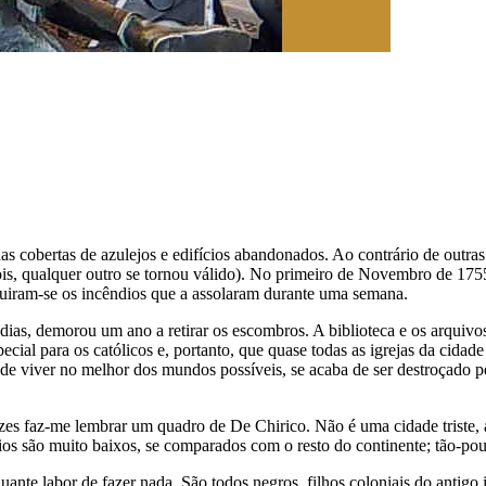
as cobertas de azulejos e edifícios abandonados. Ao contrário de outras
epois, qualquer outro se tornou válido). No primeiro de Novembro de 1
eguiram-se os incêndios que a assolaram durante uma semana.
as, demorou um ano a retirar os escombros. A biblioteca e os arquivos 
pecial para os católicos e, portanto, que quase todas as igrejas da cida
de viver no melhor dos mundos possíveis, se acaba de ser destroçado p
es faz-me lembrar um quadro de De Chirico. Não é uma cidade triste, ain
os são muito baixos, se comparados com o resto do continente; tão-pou
nte labor de fazer nada. São todos negros, filhos coloniais do antigo 