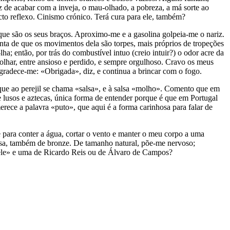
de acabar com a inveja, o mau-olhado, a pobreza, a má sorte ao
cto reflexo. Cinismo crónico. Terá cura para ele, também?
que são os seus braços. Aproximo-me e a gasolina golpeia-me o nariz.
onta de que os movimentos dela são torpes, mais próprios de tropeções
; então, por trás do combustível intuo (creio intuir?) o odor acre da
olhar, entre ansioso e perdido, e sempre orgulhoso. Cravo os meus
gradece-me: «Obrigada», diz, e continua a brincar com o fogo.
que ao perejil se chama «salsa», e à salsa «molho». Comento que em
e lusos e aztecas, única forma de entender porque é que em Portugal
erece a palavra «puto», que aqui é a forma carinhosa para falar de
 para conter a água, cortar o vento e manter o meu corpo a uma
esa, também de bronze. De tamanho natural, põe-me nervoso;
«dele» e uma de Ricardo Reis ou de Álvaro de Campos?