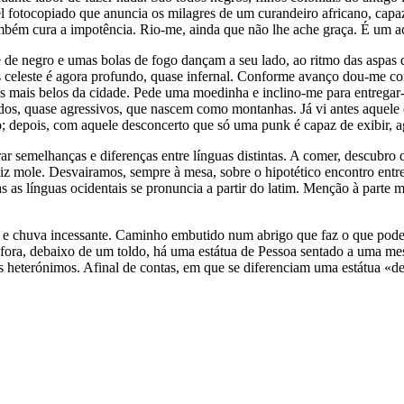
otocopiado que anuncia os milagres de um curandeiro africano, capaz 
também cura a impotência. Rio-me, ainda que não lhe ache graça. É um a
e de negro e umas bolas de fogo dançam a seu lado, ao ritmo das aspas 
tes celeste é agora profundo, quase infernal. Conforme avanço dou-me c
mais belos da cidade. Pede uma moedinha e inclino-me para entregar-lha
dos, quase agressivos, que nascem como montanhas. Já vi antes aquele 
; depois, com aquele desconcerto que só uma punk é capaz de exibir, a
semelhanças e diferenças entre línguas distintas. A comer, descubro 
diz mole. Desvairamos, sempre à mesa, sobre o hipotético encontro entr
 as línguas ocidentais se pronuncia a partir do latim. Menção à parte m
io e chuva incessante. Caminho embutido num abrigo que faz o que pode
fora, debaixo de um toldo, há uma estátua de Pessoa sentado a uma m
us heterónimos. Afinal de contas, em que se diferenciam uma estátua 