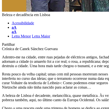
Beleza e decadência em Lisboa
Acessibilidade
aA
aA
Letra Menor
Letra Maior
Partilhar
Crónica de
Canek Sánchez Guevara
Adentro-me na cidade, entre ruas pejadas de eléctricos antigos, fachad
adornam a cidade (o amarelo foi a cor real; o rosa, a republicana; d
destruiu a cidade. Uma hora mais tarde chegou o tsunami, e a este s
Resta pouco da velha capital; umas cem mil pessoas morreram nesses di
interferiu no curso das ideias; que o terramoto ocorresse numa data es
curar Voltaire da teodiceia de Leibniz»: Como podemos estar seguros 
Nietzsche ainda não tinha nascido para aclarar as coisas…
A beleza de Lisboa é decadente, melancólica, quase metafísica. Às vez
pobreza também, aqui, no último canto da Europa Ocidental. Os salári
Chego a uma praceta onde uma trintena de homens se dedica ao extenua