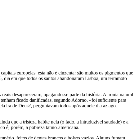
 capitais europeias, esta não é cinzenta: são muitos os pigmentos que
755, dia em que todos os santos abandonaram Lisboa, um terramoto
reais desapareceram, apagando-se parte da história. A ironia natural
de tenham ficado danificadas, segundo Adorno, «foi suficiente para
ela ira de Deus?, perguntavam todos após aquele dia aziago.
da que a tristeza habite nela (o fado, a intraduzível saudade) e a
co é, porém, a pobreza latino-americana.
império, feitos de dentes brancos e bolsos vazios. Alguns fumam,