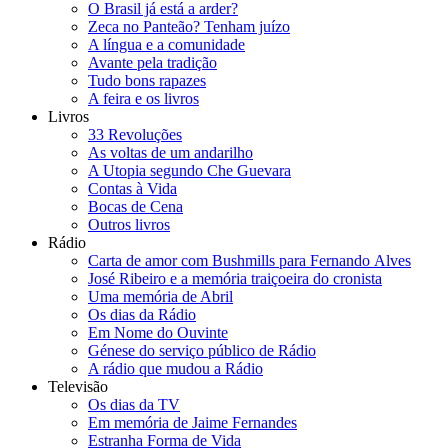
O Brasil já está a arder?
Zeca no Panteão? Tenham juízo
A língua e a comunidade
Avante pela tradição
Tudo bons rapazes
A feira e os livros
Livros
33 Revoluções
As voltas de um andarilho
A Utopia segundo Che Guevara
Contas à Vida
Bocas de Cena
Outros livros
Rádio
Carta de amor com Bushmills para Fernando Alves
José Ribeiro e a memória traiçoeira do cronista
Uma memória de Abril
Os dias da Rádio
Em Nome do Ouvinte
Génese do serviço público de Rádio
A rádio que mudou a Rádio
Televisão
Os dias da TV
Em memória de Jaime Fernandes
Estranha Forma de Vida