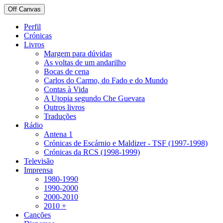
Off Canvas
Perfil
Crónicas
Livros
Margem para dúvidas
As voltas de um andarilho
Bocas de cena
Carlos do Carmo, do Fado e do Mundo
Contas à Vida
A Utopia segundo Che Guevara
Outros livros
Traduções
Rádio
Antena 1
Crónicas de Escárnio e Maldizer - TSF (1997-1998)
Crónicas da RCS (1998-1999)
Televisão
Imprensa
1980-1990
1990-2000
2000-2010
2010 +
Canções