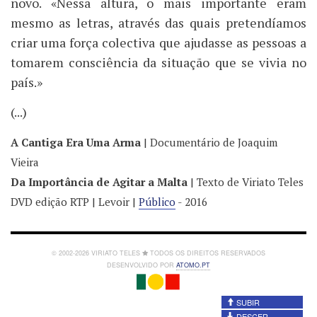
novo. «Nessa altura, o mais importante eram
mesmo as letras, através das quais pretendíamos
criar uma força colectiva que ajudasse as pessoas a
tomarem consciência da situação que se vivia no
país.»
(...)
A Cantiga Era Uma Arma
| Documentário de Joaquim
Vieira
Da Importância de Agitar a Malta
| Texto de Viriato Teles
DVD edição RTP | Levoir |
Público
- 2016
© 2002-2026 VIRIATO TELES
TODOS OS DIREITOS RESERVADOS
DESENVOLVIDO POR
ATOMO.PT
SUBIR
DESCER