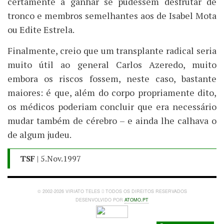
certamente a ganhar se pudessem desfrutar de
tronco e membros semelhantes aos de Isabel Mota
ou Edite Estrela.
Finalmente, creio que um transplante radical seria
muito útil ao general Carlos Azeredo, muito
embora os riscos fossem, neste caso, bastante
maiores: é que, além do corpo propriamente dito,
os médicos poderiam concluir que era necessário
mudar também de cérebro – e ainda lhe calhava o
de algum judeu.
TSF
| 5.Nov.1997
© 2002-2026 VIRIATO TELES
TODOS OS DIREITOS RESERVADOS
DESENVOLVIDO POR
ATOMO.PT