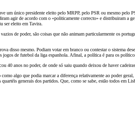
uve um único presidente eleito pelo MRPP, pelo PSR ou mesmo pelo PSN
ecidiram agir de acordo com o «politicamente correcto» e distribuiram 
u ser eleito em Tavira.
as, vazios de poder, são coisas que não animam particularmente os portu
a prova disso mesmo. Podiam votar em branco ou contestar o sistema des
 jogos de futebol da liga espanhola. Afinal, a política é para os polític
icou 40 anos no poder, de onde só saiu quando deixou de haver cadeiras
 como algo que podia marcar a diferença relativamente ao poder geral, c
 quartéis generais dos partidos. Que, como se sabe, estão todos em Lis