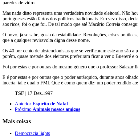
paredes de vidro.
Mas nada disto representa uma verdadeira novidade eleitoral. Não ho
portugueses estão fartos dos políticos tradicionais. Em vez disso, d
aos ricos, foi o que foi. De tal modo que até Macário Correia consegui
O povo, já se sabe, gosta da estabilidade. Revoluções, crises polític
que a qualquer reviravolta digna desse nome.
Os 40 por cento de abstencionistas que se verificaram este ano são 
porém, quase metade dos eleitores preferiram ficar a ver o Buereré e os
Foi por estas e por outras do mesmo género que o professor Salazar f
E é por estas e por outras que o poder autárquico, durante anos olhado
incerta, tal e qual o FMI. Que é como quem diz: um poder rendido aos
TSF
| 17.Dez.1997
Anterior
Espírito de Natal
Próximo
Animais nossos amigos
Mais coisas
Democracia lights