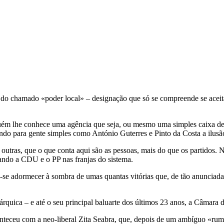
s do chamado «poder local» – designação que só se compreende se aceit
ém lhe conhece uma agência que seja, ou mesmo uma simples caixa de 
ndo para gente simples como António Guterres e Pinto da Costa a ilusão
s outras, que o que conta aqui são as pessoas, mais do que os partidos.
ando a CDU e o PP nas franjas do sistema.
se adormecer à sombra de umas quantas vitórias que, de tão anunciadas
árquica – e até o seu principal baluarte dos últimos 23 anos, a Câmara 
nteceu com a neo-liberal Zita Seabra, que, depois de um ambíguo «rumo