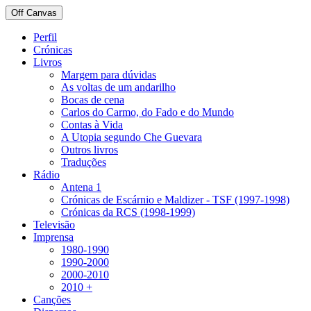
Off Canvas
Perfil
Crónicas
Livros
Margem para dúvidas
As voltas de um andarilho
Bocas de cena
Carlos do Carmo, do Fado e do Mundo
Contas à Vida
A Utopia segundo Che Guevara
Outros livros
Traduções
Rádio
Antena 1
Crónicas de Escárnio e Maldizer - TSF (1997-1998)
Crónicas da RCS (1998-1999)
Televisão
Imprensa
1980-1990
1990-2000
2000-2010
2010 +
Canções