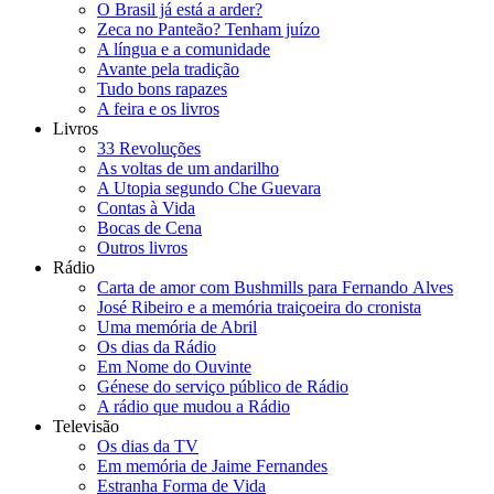
O Brasil já está a arder?
Zeca no Panteão? Tenham juízo
A língua e a comunidade
Avante pela tradição
Tudo bons rapazes
A feira e os livros
Livros
33 Revoluções
As voltas de um andarilho
A Utopia segundo Che Guevara
Contas à Vida
Bocas de Cena
Outros livros
Rádio
Carta de amor com Bushmills para Fernando Alves
José Ribeiro e a memória traiçoeira do cronista
Uma memória de Abril
Os dias da Rádio
Em Nome do Ouvinte
Génese do serviço público de Rádio
A rádio que mudou a Rádio
Televisão
Os dias da TV
Em memória de Jaime Fernandes
Estranha Forma de Vida